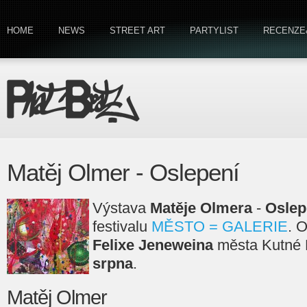
HOME
NEWS
STREET ART
PARTYLIST
RECENZE
Matěj Olmer - Oslepení
Výstava
Matěje Olmera
-
Oslep
festivalu
MĚSTO = GALERIE
. 
Felixe Jeneweina
města Kutné H
srpna
.
Matěj Olmer