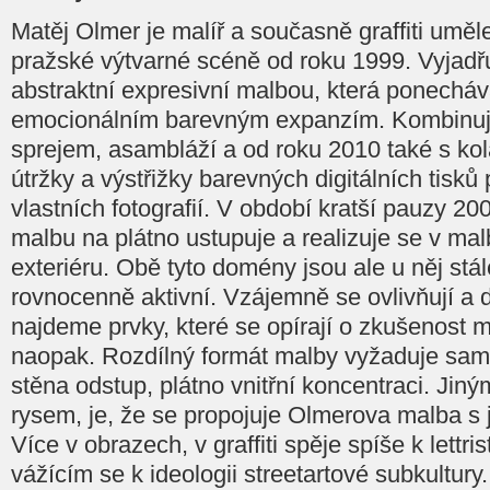
Matěj Olmer je malíř a současně graffiti uměle
pražské výtvarné scéně od roku 1999. Vyjadř
abstraktní expresivní malbou, která ponecháv
emocionálním barevným expanzím. Kombinuj
sprejem, asambláží a od roku 2010 také s kolá
útržky a výstřižky barevných digitálních tisků
vlastních fotografií. V období kratší pauzy 2
malbu na plátno ustupuje a realizuje se v mal
exteriéru. Obě tyto domény jsou ale u něj st
rovnocenně aktivní. Vzájemně se ovlivňují a do
najdeme prvky, které se opírají o zkušenost m
naopak. Rozdílný formát malby vyžaduje samo
stěna odstup, plátno vnitřní koncentraci. Jin
rysem, je, že se propojuje Olmerova malba s j
Více v obrazech, v graffiti spěje spíše k lettr
vážícím se k ideologii streetartové subkultury.