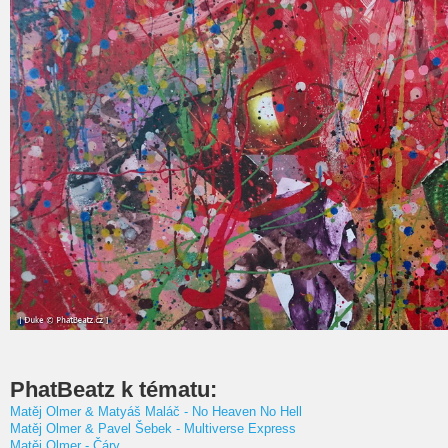
PhatBeatz k tématu:
Matěj Olmer & Matyáš Maláč - No Heaven No Hell
Matěj Olmer & Pavel Šebek - Multiverse Express
Matěj Olmer - Čáry