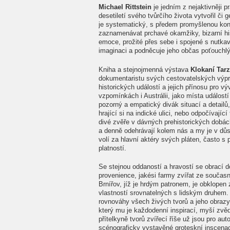
Michael Rittstein
je jedním z nejaktivněji 
desetiletí svého tvůrčího života vytvořil či
je systematický, s předem promyšlenou kon
zaznamenávat prchavé okamžiky, bizarní hist
emoce, prožité přes sebe i spojené s nutkav
imaginaci a podněcuje jeho občas poťouchl
Kniha a stejnojmenná výstava
Klokaní Tar
dokumentaristu svých cestovatelských výpra
historických událostí a jejich přínosu pro vý
vzpomínkách i Austrálii, jako místa událost
pozorný a empatický divák situací a detailů,
hrající si na indické ulici, nebo odpočívají
divé zvěře v dávných prehistorických dobách
a denně odehrávají kolem nás a my je v důs
volí za hlavní aktéry svých pláten, často s
platností.
Se stejnou oddaností a hravostí se obrací 
provenience, jakési farmy zvířat ze součas
Brnířov, jíž je hrdým patronem, je obklopen 
vlastností srovnatelných s lidským druhem. 
rovnováhy všech živých tvorů a jeho obraz
který mu je každodenní inspirací, myší zvěd
přítelkyně tvorů zvířecí říše už jsou pro aut
scénograficky vystavěné groteskní inscenace