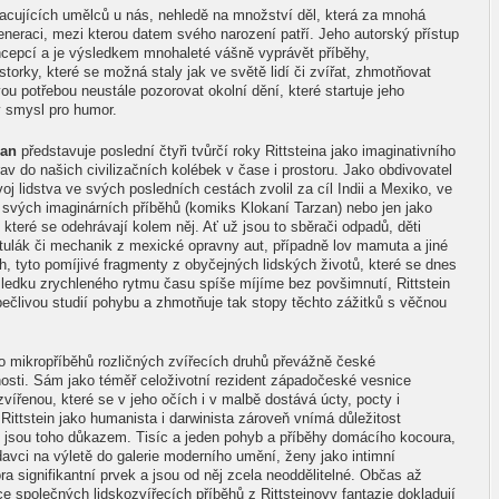
pracujících umělců u nás, nehledě na množství děl, která za mnohá
 generaci, mezi kterou datem svého narození patří. Jeho autorský přístup
cepcí a je výsledkem mnohaleté vášně vyprávět příběhy,
orky, které se možná staly jak ve světě lidí či zvířat, zhmotňovat
ou potřebou neustále pozorovat okolní dění, které startuje jeho
ý smysl pro humor.
zan
představuje poslední čtyři tvůrčí roky Rittsteina jako imaginativního
v do našich civilizačních kolébek v čase i prostoru. Jako obdivovatel
voj lidstva ve svých posledních cestách zvolil za cíl Indii a Mexiko, ve
í svých imaginárních příběhů (komiks Klokaní Tarzan) nebo jen jako
 které se odehrávají kolem něj. Ať už jsou to sběrači odpadů, děti
cí tulák či mechanik z mexické opravny aut, případně lov mamuta a jiné
, tyto pomíjivé fragmenty z obyčejných lidských životů, které se dnes
ledku zrychleného rytmu času spíše míjíme bez povšimnutí, Rittstein
 pečlivou studií pohybu a zhmotňuje tak stopy těchto zážitků s věčnou
do mikropříběhů rozličných zvířecích druhů převážně české
nosti. Sám jako téměř celoživotní rezident západočeské vesnice
zvířenou, které se v jeho očích i v malbě dostává úcty, pocty i
Rittstein jako humanista i darwinista zároveň vnímá důležitost
y jsou toho důkazem. Tisíc a jeden pohyb a příběhy domácího kocoura,
avci na výletě do galerie moderního umění, ženy jako intimní
ora signifikantní prvek a jsou od něj zcela neoddělitelné. Občas až
 společných lidskozvířecích příběhů z Rittsteinovy fantazie dokladují