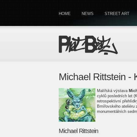
HOME
NEWS
STREET ART
Michael Rittstein -
Malířská výstava
Mich
cyklů posledních let (
retrospektivní přehlíd
Brnířovského ateliéru
monumentálních sedmi
Michael Rittstein