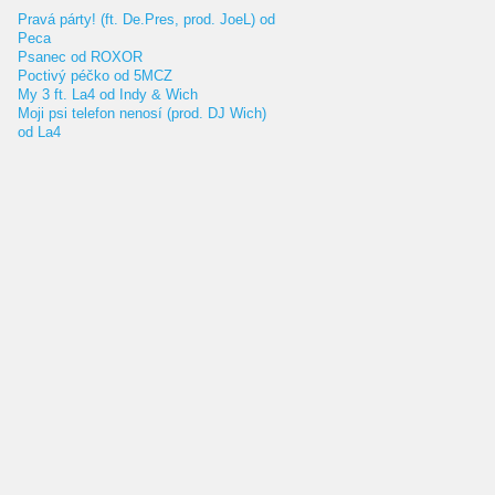
Pravá párty! (ft. De.Pres, prod. JoeL) od
Peca
Psanec od ROXOR
Poctivý péčko od 5MCZ
My 3 ft. La4 od Indy & Wich
Moji psi telefon nenosí (prod. DJ Wich)
od La4