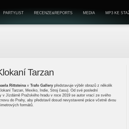
PARTYLIST
RECENZE&REPORTS
MEDIA
MP3 KE STA
 Klokaní Tarzan
aela Rittsteina
v
Trafo Gallery
představuje výběr obrazů z několik
Klokaní Tarzan, Mexiko, Indie, Stroj času). Od své poslední
ky v Jízdárně Pražského hradu v roce 2019 se autor vrací ze svého
 znovu do Prahy, aby představil dosud nevystavené práce včetně dvou
metrových formátů.