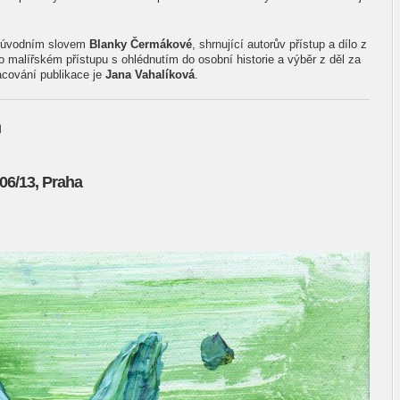
s úvodním slovem
Blanky Čermákové
, shrnující autorův přístup a dílo z
 malířském přístupu s ohlédnutím do osobní historie a výběr z děl za
racování publikace je
Jana Vahalíková
.
n
06/13, Praha