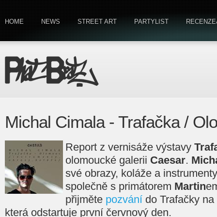
HOME
NEWS
STREET ART
PARTYLIST
RECENZE
Michal Cimala - Trafačka / O
Report z vernisáže výstavy
Traf
olomoucké galerii
Caesar
.
Mich
své obrazy, koláže a instrumenty,
společně s primátorem
Martin
e
přijměte
pozvání
do Trafačky na
která odstartuje první červnový den.