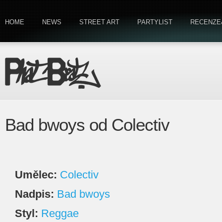
HOME
NEWS
STREET ART
PARTYLIST
RECENZE
Bad bwoys od Colectiv
Umělec:
Colectiv
Nadpis:
Bad bwoys
Styl:
Reggae