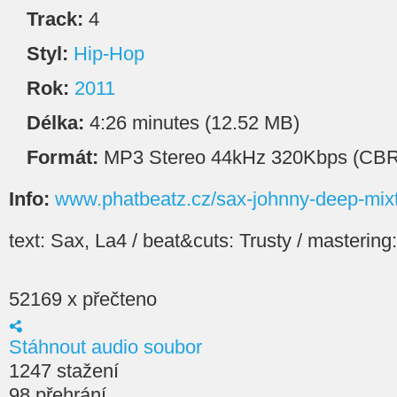
Track:
4
Styl:
Hip-Hop
Rok:
2011
Délka:
4:26 minutes (12.52 MB)
Formát:
MP3 Stereo 44kHz 320Kbps (CBR
Info:
www.phatbeatz.cz/sax-johnny-deep-mix
text: Sax, La4 / beat&cuts: Trusty / masteri
52169 x přečteno
Stáhnout audio soubor
1247 stažení
98 přehrání