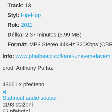
Track:
13
Styl:
Hip-Hop
Rok:
2011
Délka:
2:37 minutes (5.99 MB)
Formát:
MP3 Stereo 44kHz 320Kbps (CBR
Info:
www.phatbeatz.cz/karel-unaven-davem
prod. Anthony Puffaz
43661 x přečteno
Stáhnout audio soubor
1193 stažení
62 přehrání