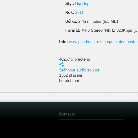
Styl:
Hip-Hop
Rok:
2011
Délka:
2:45 minutes (6.3 MB)
Formát:
MP3 Stereo 44kHz 320Kbps (C
Info:
www.phatbeatz.cz/integraal-demonstra
40267 x přečteno
Stáhnout audio soubor
1362 stažení
56 přehrání
Kontakty