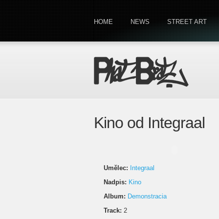
HOME
NEWS
STREET ART
Kino od Integraal
Umělec:
Integraal
Nadpis:
Kino
Album:
Demonstracia
Track:
2