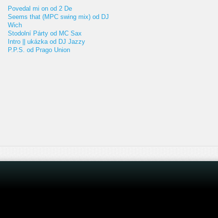
Povedal mi on od 2 De
Seems that (MPC swing mix) od DJ
Wich
Stodolní Párty od MC Sax
Intro || ukázka od DJ Jazzy
P.P.S. od Prago Union