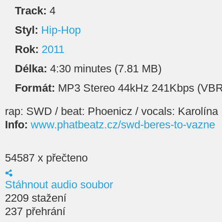
Track:
4
Styl:
Hip-Hop
Rok:
2011
Délka:
4:30 minutes (7.81 MB)
Formát:
MP3 Stereo 44kHz 241Kbps (VBR
rap: SWD / beat: Phoenicz / vocals: Karolína
Info:
www.phatbeatz.cz/swd-beres-to-vazne
54587 x přečteno
Stáhnout audio soubor
2209 stažení
237 přehrání