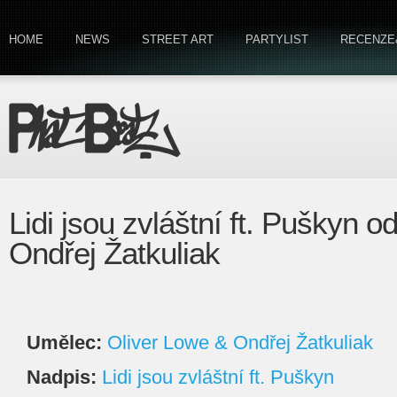
HOME
NEWS
STREET ART
PARTYLIST
RECENZE
Lidi jsou zvláštní ft. Puškyn 
Ondřej Žatkuliak
Umělec:
Oliver Lowe & Ondřej Žatkuliak
Nadpis:
Lidi jsou zvláštní ft. Puškyn