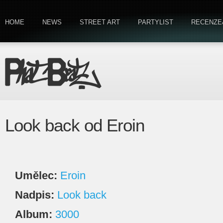
HOME
NEWS
STREET ART
PARTYLIST
RECENZE
Look back od Eroin
Umělec:
Eroin
Nadpis:
Look back
Album:
3000