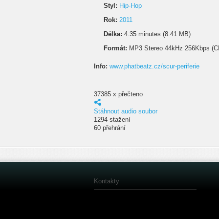
Styl:
Hip-Hop
Rok:
2011
Délka:
4:35 minutes (8.41 MB)
Formát:
MP3 Stereo 44kHz 256Kbps (C
Info:
www.phatbeatz.cz/scur-periferie
37385 x přečteno
Stáhnout audio soubor
1294 stažení
60 přehrání
Kontakty