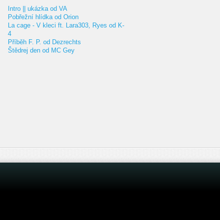
Intro || ukázka od VA
Pobřežní hlídka od Orion
La cage - V kleci ft. Lara303, Ryes od K-
4
Příběh F. P. od Dezrechts
Štědrej den od MC Gey