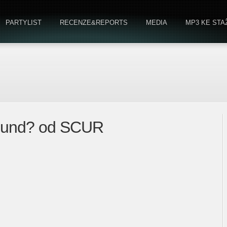
PARTYLIST
RECENZE&REPORTS
MEDIA
MP3 KE STA
round? od SCUR