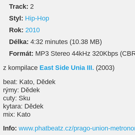
Track:
2
Styl:
Hip-Hop
Rok:
2010
Délka:
4:32 minutes (10.38 MB)
Formát:
MP3 Stereo 44kHz 320Kbps (CBR
z kompilace
East Side Unia III.
(2003)
beat: Kato, Dědek
rýmy: Dědek
cuty: Sku
kytara: Dědek
mix: Kato
Info:
www.phatbeatz.cz/prago-union-metron