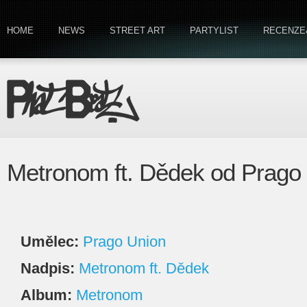
HOME
NEWS
STREET ART
PARTYLIST
RECENZE
Metronom ft. Dědek od Prago
Umělec:
Prago Union
Nadpis:
Metronom ft. Dědek
Album:
Metronom