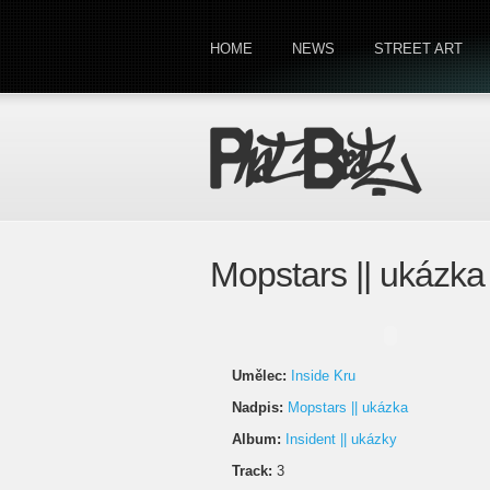
HOME
NEWS
STREET ART
Mopstars || ukázka
Umělec:
Inside Kru
Nadpis:
Mopstars || ukázka
Album:
Insident || ukázky
Track:
3