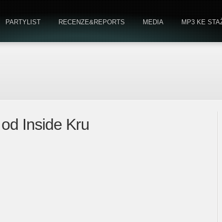
PARTYLIST
RECENZE&REPORTS
MEDIA
MP3 KE STA
 od Inside Kru