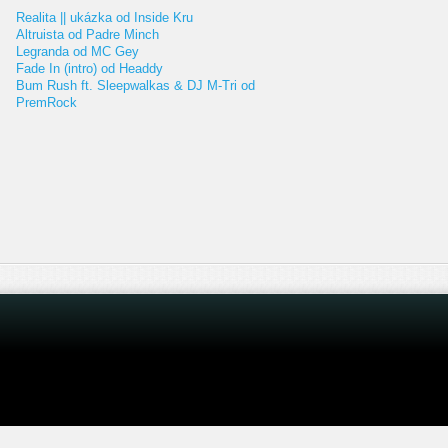
Realita || ukázka od Inside Kru
Altruista od Padre Minch
Legranda od MC Gey
Fade In (intro) od Headdy
Bum Rush ft. Sleepwalkas & DJ M-Tri od
PremRock