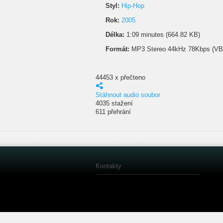
Styl:
Hip-Hop
Rok:
2005
Délka:
1:09 minutes (664.82 KB)
Formát:
MP3 Stereo 44kHz 78Kbps (VB
44453 x přečteno
Stáhnout audio soubor
4035 stažení
611 přehrání
Kontakty