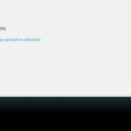
BR)
ay-go-back-to-oldschool