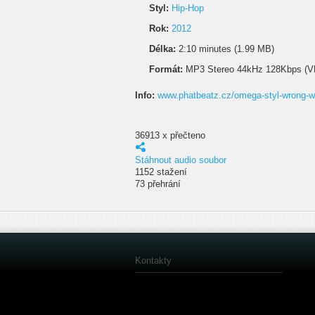
Styl:
Hip-Hop
Rok:
2012
Délka:
2:10 minutes (1.99 MB)
Formát:
MP3 Stereo 44kHz 128Kbps (V
Info:
www.phatbeatz.cz/omega-styl-wrong-w
36913 x přečteno
Stáhnout audio soubor
1152 stažení
73 přehrání
Kontakty