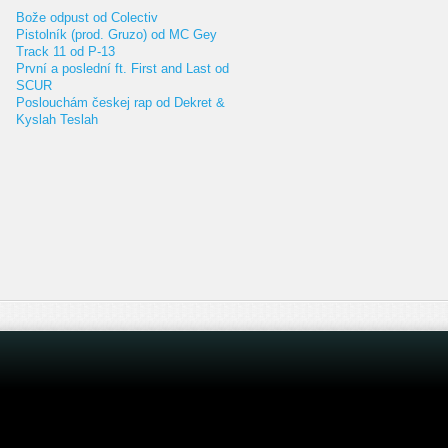
Bože odpust od Colectiv
Pistolník (prod. Gruzo) od MC Gey
Track 11 od P-13
První a poslední ft. First and Last od
SCUR
Poslouchám českej rap od Dekret &
Kyslah Teslah