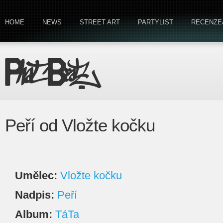
HOME
NEWS
STREET ART
PARTYLIST
RECENZE
Peří od Vložte kočku
Umělec:
Vložte kočku
Nadpis:
Peří
Album:
TáTa