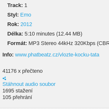
Track:
1
Styl:
Emo
Rok:
2012
Délka:
5:10 minutes (12.44 MB)
Formát:
MP3 Stereo 44kHz 320Kbps (CBR
Info:
www.phatbeatz.cz/vlozte-kocku-tata
41176 x přečteno
Stáhnout audio soubor
1695 stažení
105 přehrání