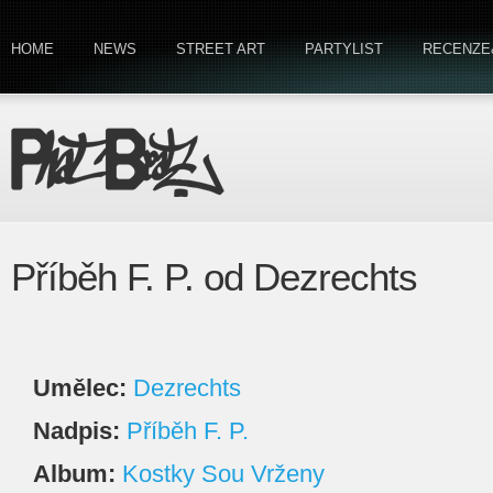
HOME
NEWS
STREET ART
PARTYLIST
RECENZE
Příběh F. P. od Dezrechts
Umělec:
Dezrechts
Nadpis:
Příběh F. P.
Album:
Kostky Sou Vrženy