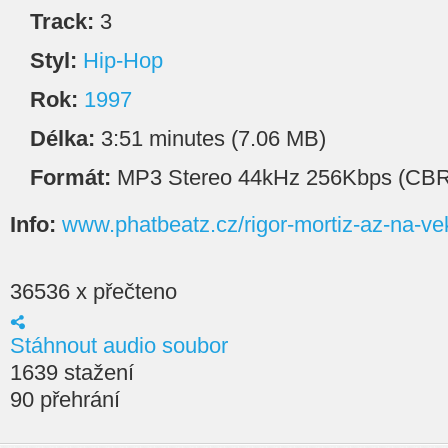
Track:
3
Styl:
Hip-Hop
Rok:
1997
Délka:
3:51 minutes (7.06 MB)
Formát:
MP3 Stereo 44kHz 256Kbps (CBR
Info:
www.phatbeatz.cz/rigor-mortiz-az-na-ve
36536 x přečteno
Stáhnout audio soubor
1639 stažení
90 přehrání