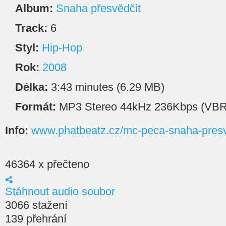
Album:
Snaha přesvědčit
Track:
6
Styl:
Hip-Hop
Rok:
2008
Délka:
3:43 minutes (6.29 MB)
Formát:
MP3 Stereo 44kHz 236Kbps (VBR
Info:
www.phatbeatz.cz/mc-peca-snaha-presv
46364 x přečteno
Stáhnout audio soubor
3066 stažení
139 přehrání