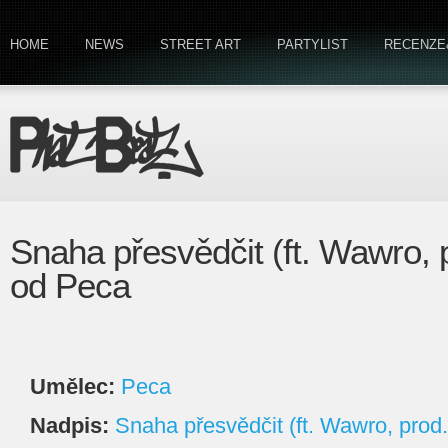
HOME
NEWS
STREET ART
PARTYLIST
RECENZE
Snaha přesvědčit (ft. Wawro,
od Peca
Umělec:
Peca
Nadpis:
Snaha přesvědčit (ft. Wawro, pro