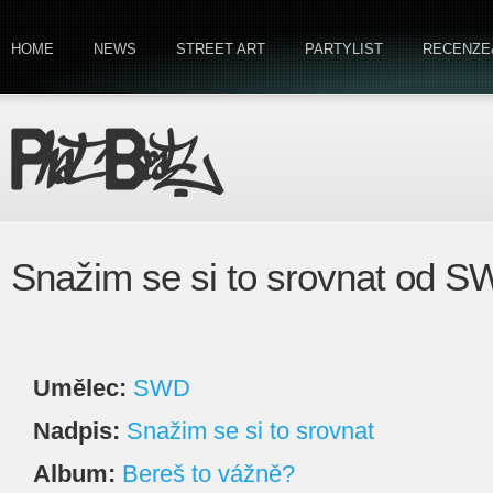
HOME
NEWS
STREET ART
PARTYLIST
RECENZE
Snažim se si to srovnat od 
Umělec:
SWD
Nadpis:
Snažim se si to srovnat
Album:
Bereš to vážně?