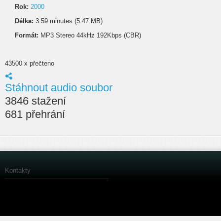
Rok:
2000
Délka:
3:59 minutes (5.47 MB)
Formát:
MP3 Stereo 44kHz 192Kbps (CBR)
43500 x přečteno
Stáhnout audio soubor
3846 stažení
681 přehrání
Kontakty