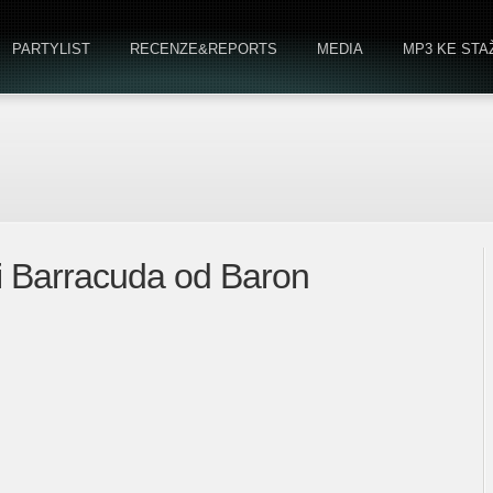
PARTYLIST
RECENZE&REPORTS
MEDIA
MP3 KE STA
ei Barracuda od Baron