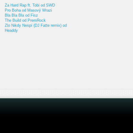
Za Hard Rap ft. Tobi od SWD
Pro Boha od Masový Wrazi
Bla Bla Bla od Fisz
The Build od PremRock
Zlo Nikdy Nespí (DJ Fatte remix) od
Headdy