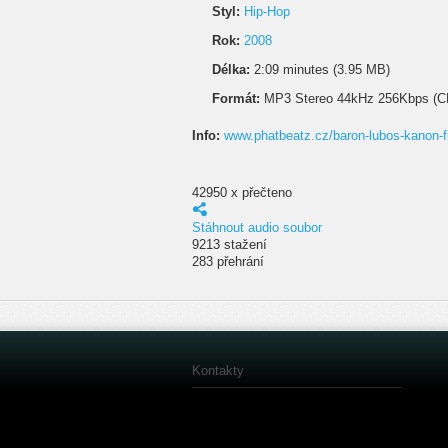
Styl:
Hip-Hop
Rok:
2008
Délka:
2:09 minutes (3.95 MB)
Formát:
MP3 Stereo 44kHz 256Kbps (C
Info:
www.phatbeatz.cz/baron-lubos-kanon-f
42950 x přečteno
Stáhnout audio soubor
9213 stažení
283 přehrání
Kontakty