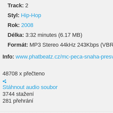
Track:
2
Styl:
Hip-Hop
Rok:
2008
Délka:
3:32 minutes (6.17 MB)
Formát:
MP3 Stereo 44kHz 243Kbps (VBR
Info:
www.phatbeatz.cz/mc-peca-snaha-presv
48708 x přečteno
Stáhnout audio soubor
3744 stažení
281 přehrání