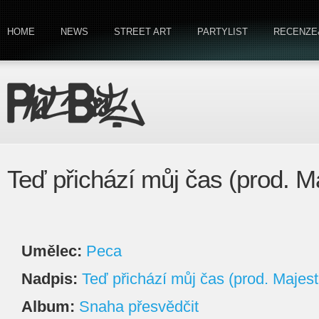
HOME
NEWS
STREET ART
PARTYLIST
RECENZE
Teď přichází můj čas (prod. M
Umělec:
Peca
Nadpis:
Teď přichází můj čas (prod. Majest
Album:
Snaha přesvědčit