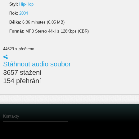
Styl:
Hip-Hop
Rok:
2004
Délka:
6:36 minutes (6.05 MB)
Formát:
MP3 Stereo 44kHz 128Kbps (CBR)
44629 x přečteno
Stáhnout audio soubor
3657 stažení
154 přehrání
Kontakty