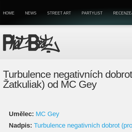
HOME
NEWS
STREET ART
PARTYLIST
RECENZE
Turbulence negativních dobrot
Žatkuliak) od MC Gey
Umělec:
MC Gey
Nadpis:
Turbulence negativních dobrot (pro