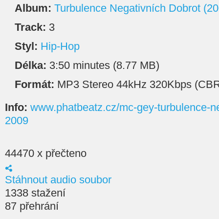
Album:
Turbulence Negativních Dobrot (20
Track:
3
Styl:
Hip-Hop
Délka:
3:50 minutes (8.77 MB)
Formát:
MP3 Stereo 44kHz 320Kbps (CBR
Info:
www.phatbeatz.cz/mc-gey-turbulence-ne
2009
44470 x přečteno
Stáhnout audio soubor
1338 stažení
87 přehrání