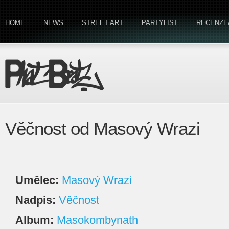
HOME
NEWS
STREET ART
PARTYLIST
RECENZE
Věčnost od Masový Wrazi
Umělec:
Masový Wrazi
Nadpis:
Věčnost
Album:
Masokombynath