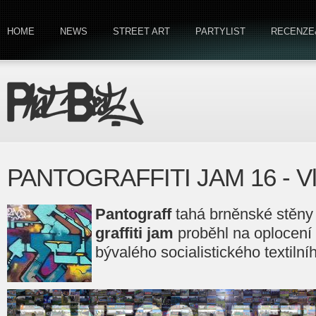
HOME
NEWS
STREET ART
PARTYLIST
RECENZE
PANTOGRAFFITI JAM 16 - Vl
Pantograff
tahá brněnské stěny
graffiti jam
proběhl na oplocení
bývalého socialistického textiln