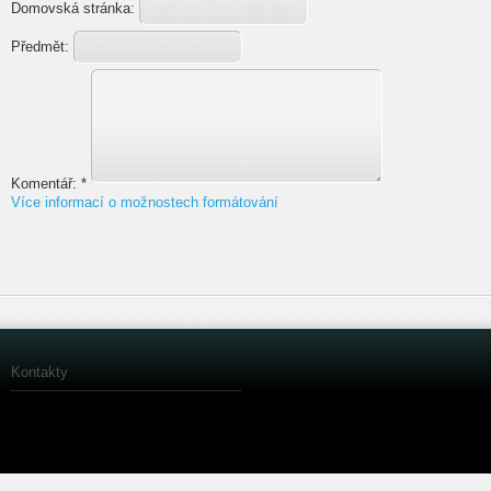
Domovská stránka:
Předmět:
Komentář:
*
Více informací o možnostech formátování
Kontakty