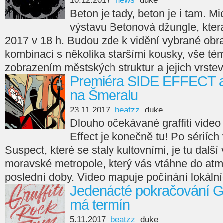
10.12.2017
news
duke
Beton je tady, beton je i tam. M
výstavu Betonová džungle, která 
2017 v 18 h. Budou zde k vidění vybrané obr
kombinaci s několika staršími kousky, vše té
zobrazením městských struktur a jejich vrste
Premiéra SIDE EFFECT a 
na Šmeralu
23.11.2017
beatzz
duke
Dlouho očekávané graffiti vide
Effect je konečně tu! Po sériích
Suspect, které se staly kultovními, je tu dalš
moravské metropole, který vás vtáhne do atmos
poslední doby. Video mapuje počínání lokálníc
Jedenácté pokračování Gr
má termín
5.11.2017
beatzz
duke