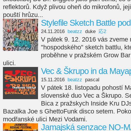
reflektorů. Když plivou oheň do mikrofonů, je
pouští hrůzu...
Stylefile Sketch Battle po
24.11.2016
beatzz
duke
応2
V pátek 9. 12. 2016 vás zveme 
"hospodského" sketch battlu, kte
proběhne v pražském Grow Bar
ulici.
Vec & Škrupo in da Mayap
15.11.2016
beatzz
pascal
V pátek 18. listopadu pohostí 
slovenské duo Vec a Škrupo. S
Bica z pražskych Inside Kru DJ
Bazalka Joe s GhettoFunk disco setem. Poko
modřanské ulici Mezi Vodami.
Jamajská senzace NO-M