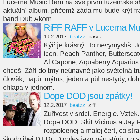
Lucerna Music Baru na své první tuzemské s
aktuální album, přičemž záda mu bude krýt f
band Dub Akom.
RiFF RAFF v Lucerna Mu
19.2.2017
beatzz
pascal
Kýč je krásný. To nevymyslíš. J
icon. Peach Panther, Butterscot
Al Capone, Aquaberry Aquarius
chceš. Září do tmy neúnavně jako světelná t
člověk, napůl mýtus, jeden a půl nestydy, do
chlapa v jednom.
Dope DOD jsou zpátky!
12.2.2017
beatzz
ziff
Zuřivost v srdci. Energie. Vztek
Dope DOD. Skit Vicious a Jay R
rozpolcenej a malej čert, co stra
škodolibej DJ Dr. Diggles jako pán stínů, co s