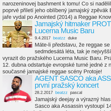
narozeninovej bashment k tomu! Co si naděl
poprvé přiletí jeho oblíbený jamajský zpěvák
jaře vydal po Anointed (2014) a Reggae Know
Jamajský hitmaker PROTO
Lucerna Music Baru
9.4.2017
beatzz
duke
Máte-li představu, že reggae s
sedmdesátá léta, tak je nejvyšší
vyrazit do pražského Lucerna Music Baru. Prá
12. dubna odstartuje evropské turné jedné z 
současné jamajské reggae scény Protoje!
AGENT SASCO aka ASSAS
první pražský koncert
28.2.2017
beatzz
pascal
Jamajský deejay a výrazný hla
Sasco aka Assassin vystoupí 1