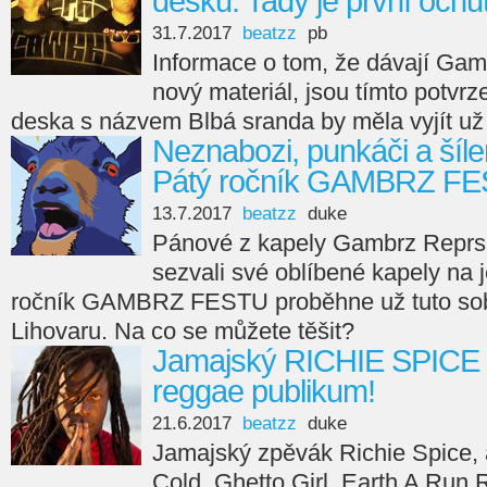
desku. Tady je první ochu
31.7.2017
beatzz
pb
Informace o tom, že dávají Ga
nový materiál, jsou tímto potvrze
deska s názvem Blbá sranda by měla vyjít už
Neznabozi, punkáči a šílen
Pátý ročník GAMBRZ FES
13.7.2017
beatzz
duke
Pánové z kapely Gambrz Reprs l
sezvali své oblíbené kapely na
ročník GAMBRZ FESTU proběhne už tuto so
Lihovaru. Na co se můžete těšit?
Jamajský RICHIE SPICE 
reggae publikum!
21.6.2017
beatzz
duke
Jamajský zpěvák Richie Spice, 
Cold, Ghetto Girl, Earth A Run 