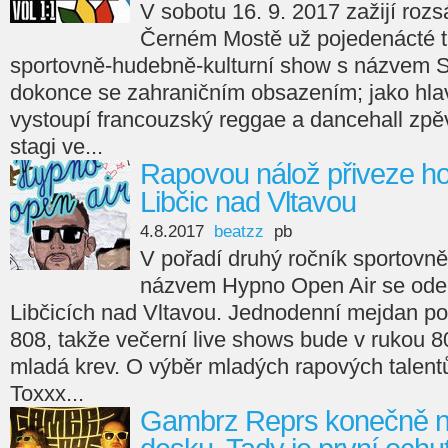
V sobotu 16. 9. 2017 zažijí rozs
Černém Mostě už pojedenácté t
sportovně-hudebně-kulturní show s názvem S
dokonce se zahraničním obsazením; jako hlav
vystoupí francouzský reggae a dancehall zp
stagi ve...
Rapovou nálož přiveze ho
Libčic nad Vltavou
4.8.2017
beatzz
pb
V pořadí druhý ročník sportovn
názvem Hypno Open Air se odeh
Libčicích nad Vltavou. Jednodenní mejdan p
808, takže večerní live shows bude v rukou 8
mladá krev. O výběr mladých rapových talent
Toxxx...
Gambrz Reprs konečně n