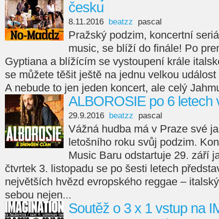
česku
8.11.2016
beatzz
pascal
Pražský podzim, koncertní seri
music, se blíží do finále! Po p
Gyptiana a blížícím se vystoupení krále itals
se můžete těšit ještě na jednu velkou událost
A nebude to jen jeden koncert, ale celý Jahm
ALBOROSIE po 6 letech 
29.9.2016
beatzz
pascal
Vážná hudba má v Praze své ja
letošního roku svůj podzim. Kon
Music Baru odstartuje 29. září 
čtvrtek 3. listopadu se po šesti letech předst
největších hvězd evropského reggae – italský 
sebou nejen...
Soutěž o 3 x 1 vstup na