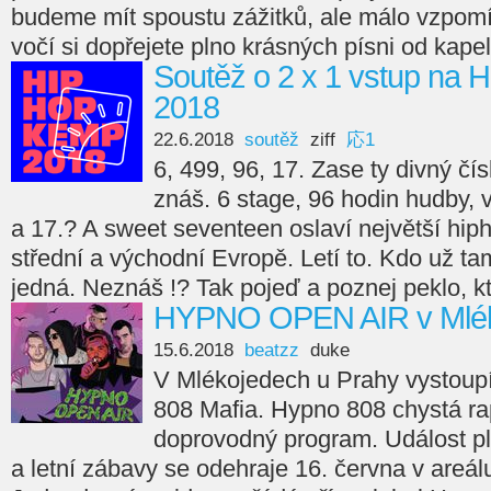
budeme mít spoustu zážitků, ale málo vzpom
vočí si dopřejete plno krásných písni od kape
Soutěž o 2 x 1 vstup na
2018
22.6.2018
soutěž
ziff
応1
6, 499, 96, 17. Zase ty divný čí
znáš. 6 stage, 96 hodin hudby, 
a 17.? A sweet seventeen oslaví největší hiph
střední a východní Evropě. Letí to. Kdo už tam 
jedná. Neznáš !? Tak pojeď a poznej peklo, kt
HYPNO OPEN AIR v Mlék
15.6.2018
beatzz
duke
V Mlékojedech u Prahy vystoup
808 Mafia. Hypno 808 chystá ra
doprovodný program. Událost pl
a letní zábavy se odehraje 16. června v areá