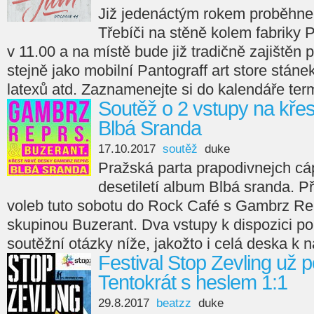
Již jedenáctým rokem proběhne 
Třebíči na stěně kolem fabriky
v 11.00 a na místě bude již tradičně zajištěn p
stejně jako mobilní Pantograff art store stáne
latexů atd. Zaznamenejte si do kalendáře term
Soutěž o 2 vstupy na kře
Blbá Sranda
17.10.2017
soutěž
duke
Pražská parta prapodivnejch c
desetiletí album Blbá sranda. Př
voleb tuto sobotu do Rock Café s Gambrz R
skupinou Buzerant. Dva vstupy k dispozici 
soutěžní otázky níže, jakožto i celá deska k 
Festival Stop Zevling už p
Tentokrát s heslem 1:1
29.8.2017
beatzz
duke