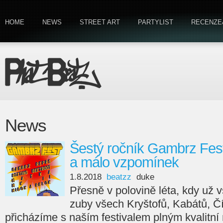
HOME
NEWS
STREET ART
PARTYLIST
RECENZE
News
Šestý ročník Gambrz Fest
a málo vzpomínek
1.8.2018
beatzz
duke
Přesně v polovině léta, kdy už 
zuby všech Kryštofů, Kabátů, Čí
přicházíme s naším festivalem plným kvalitní