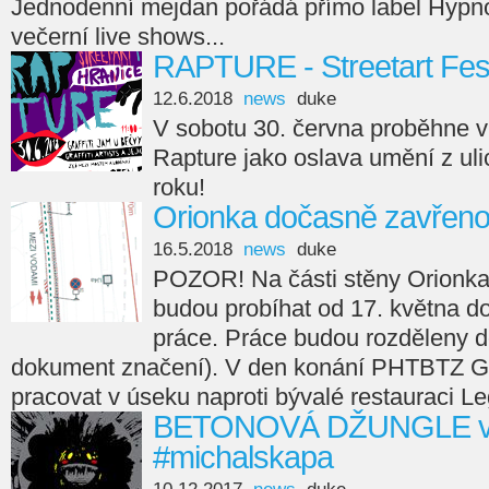
Jednodenní mejdan pořádá přímo label Hypno
večerní live shows...
RAPTURE - Streetart Fest
12.6.2018
news
duke
V sobotu 30. června proběhne v H
Rapture jako oslava umění z uli
roku!
Orionka dočasně zavřen
16.5.2018
news
duke
POZOR! Na části stěny Orionka 
budou probíhat od 17. května d
práce. Práce budou rozděleny do
dokument značení). V den konání PHTBTZ
pracovat v úseku naproti bývalé restauraci Leg
BETONOVÁ DŽUNGLE v G
#michalskapa