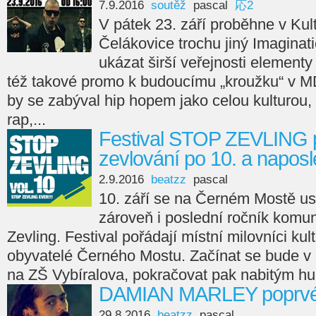
7.9.2016
soutěž
pascal
応2
V pátek 23. září proběhne v Ku
Čelákovice trochu jiný Imaginat
ukázat širší veřejnosti elementy
též takové promo k budoucímu „kroužku“ v 
by se zabýval hip hopem jako celou kulturou, c
rap,...
Festival STOP ZEVLING p
zevlování po 10. a napos
2.9.2016
beatzz
pascal
10. září se na Černém Mostě usku
zároveň i poslední ročník komun
Zevling. Festival pořádají místní milovníci kul
obyvatelé Černého Mostu. Začínat se bude v 
na ZŠ Vybíralova, pokračovat pak nabitým hu
DAMIAN MARLEY poprvé 
29.8.2016
beatzz
pascal