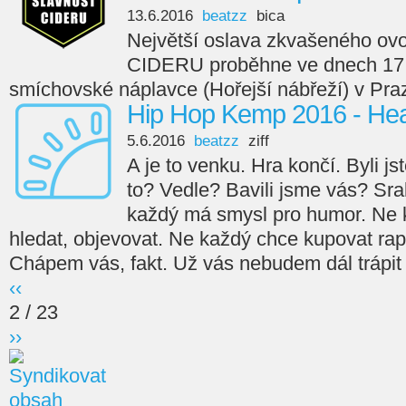
13.6.2016
beatzz
bica
Největší oslava zkvašeného 
CIDERU proběhne ve dnech 17. 
smíchovské náplavce (Hořejší nábřeží) v Pra
Hip Hop Kemp 2016 - Head
5.6.2016
beatzz
ziff
A je to venku. Hra končí. Byli jst
to? Vedle? Bavili jsme vás? Sral
každý má smysl pro humor. Ne 
hledat, objevovat. Ne každý chce kupovat rap v
Chápem vás, fakt. Už vás nebudem dál trápit a
‹‹
2 / 23
››