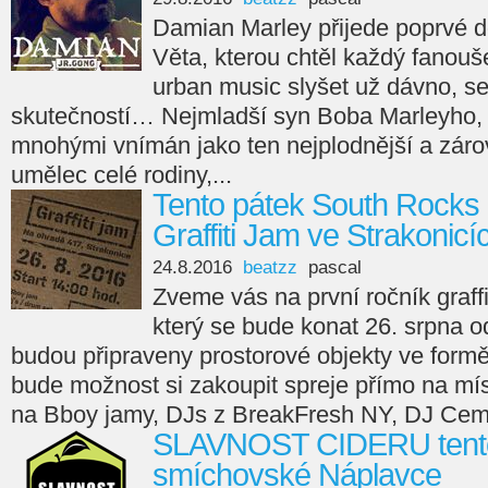
Damian Marley přijede poprvé d
Věta, kterou chtěl každý fanouš
urban music slyšet už dávno, s
skutečností… Nejmladší syn Boba Marleyho, 
mnohými vnímán jako ten nejplodnější a zárov
umělec celé rodiny,...
Tento pátek South Rock
Graffiti Jam ve Strakonicí
24.8.2016
beatzz
pascal
Zveme vás na první ročník graffi
který se bude konat 26. srpna o
budou připraveny prostorové objekty ve formě
bude možnost si zakoupit spreje přímo na mís
na Bboy jamy, DJs z BreakFresh NY, DJ Ceme
SLAVNOST CIDERU tento
smíchovské Náplavce