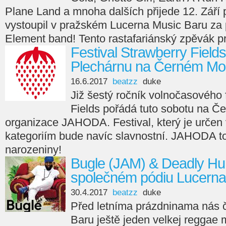
Plane Land a mnoha dalších přijede 12. Září
vystoupil v pražském Lucerna Music Baru za
Element band! Tento rastafariánský zpěvák pro
Festival Strawberry Field
Plechárnu na Černém Mo
16.6.2017
beatzz
duke
Již šestý ročník volnočasového 
Fields pořádá tuto sobotu na 
organizace JAHODA. Festival, který je urče
kategoriím bude navíc slavnostní. JAHODA tot
narozeniny!
Bugle (JAM) & Deadly Hu
společném pódiu Lucerna
30.4.2017
beatzz
duke
Před letníma prázdninama nás 
Baru ještě jeden velkej reggae