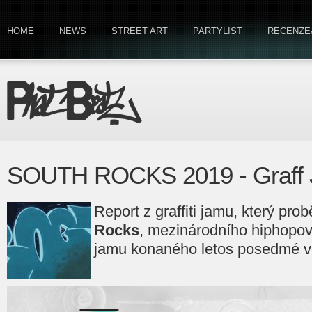
HOME
NEWS
STREET ART
PARTYLIST
RECENZE
SOUTH ROCKS 2019 - Graff
Report z graffiti jamu, který pro
Rocks
, mezinárodního hiphopové
jamu konaného letos posedmé 