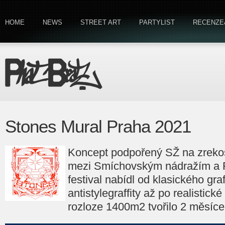
HOME
NEWS
STREET ART
PARTYLIST
RECENZE
Stones Mural Praha 2021
Koncept podpořený SŽ na zreko
mezi Smíchovským nádražím a 
festival nabídl od klasického graf
antistylegraffity až po realistic
rozloze 1400m2 tvořilo 2 měsíce