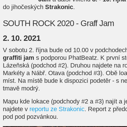
do jihočeských
Strakonic
.
SOUTH ROCK 2020 - Graff Jam
2. 10. 2021
V sobotu 2. října bude od 10.00 v podchodech
graffiti jam
s podporou PhatBeatz. K první st
Lázeňská (podchod #2). Druhou najdete na ro
Markéty a Nábř. Otava (podchod #3). Obě loa
míst. Na místě bude k dispozici podetěr - s n
tmavě modrý.
Mapu kde lokace (podchody #2 a #3) najít a je
najdete v
reportu ze Strakonic
. Report z před
pod pod pozvánkou.