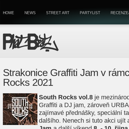
HOME
NEWS
STREET ART
PARTYLIST
RECENZE
Strakonice Graffiti Jam v rám
Rocks 2021
South Rocks vol.8
je mezinárod
Graffiti a DJ jam, zároveň URBAN
zajímavé přednášky, speciální t
dalšího. Nenech si tuto akci ujít 
Jam
a další víkend
8. - 10. řij