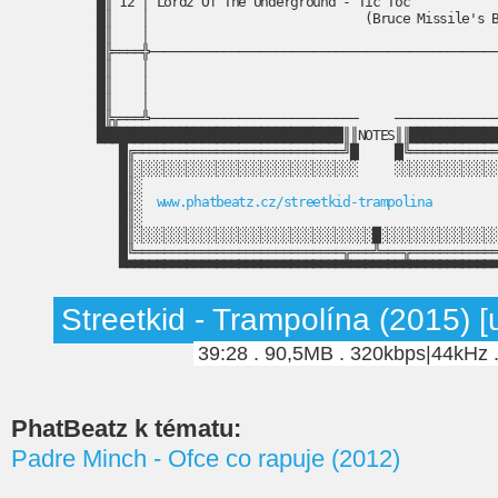
█║ 12 │ Lordz Of The Underground - Tic Toc            
█║    │                             (Bruce Missile's B
█║    │                                               
█╠════╬───────────────────────────────────────────────
█║    │                                               
█║    │                                               
█║    │                                               
█╠╦═══╩────────────────────────────     ──────────────
█████████████████████████████████║║NOTES║║████████████
█╔════════════════════════════╝█     █╚════════════
█║░░░░░░░░░░░░░░░░░░░░░░░░░░░░░░     ░░░░░░░░░░░░░░
█║░                                                
█║░  
www.phatbeatz.cz/streetkid-trampolina
         
█║░                                                
█║░░░░░░░░░░░░░░░░░░░░░░░░░░░░░░░░█░░░░░░░░░░░░░░░░
█╚════════════════════════════╦═══╩═══╦════════════
▀▀▀▀▀▀▀▀▀▀▀▀▀▀▀▀▀▀▀▀▀▀▀▀▀▀▀▀▀▀▀▀▀▀▀▀▀▀▀▀▀▀▀▀▀▀▀▀▀▀
Streetkid - Trampolína (2015) [u
39:28 . 90,5MB . 320kbps|44kHz 
PhatBeatz k tématu:
Padre Minch - Ofce co rapuje (2012)