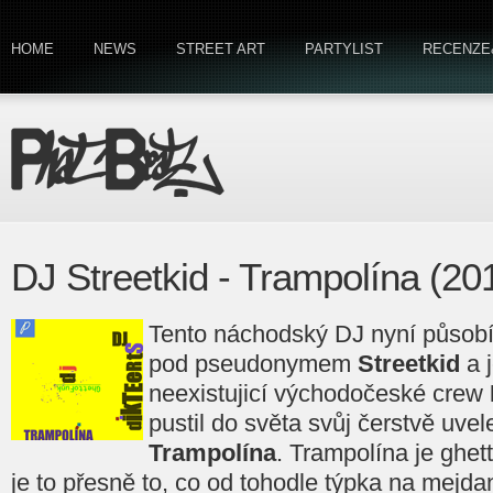
HOME
NEWS
STREET ART
PARTYLIST
RECENZE
DJ Streetkid - Trampolína (20
Tento náchodský DJ nyní působí
pod pseudonymem
Streetkid
a j
neexistujicí východočeské crew
pustil do světa svůj čerstvě uve
Trampolína
. Trampolína je ghet
je to přesně to, co od tohodle týpka na mejdan