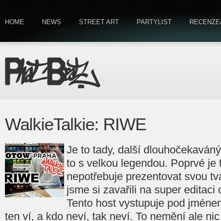
HOME
NEWS
STREET ART
PARTYLIST
RECENZE
WalkieTalkie: RIWE
Je to tady, další dlouhočekaváný
to s velkou legendou. Poprvé je t
nepotřebuje prezentovat svou tvá
jsme si zavařili na super editaci
Tento host vystupuje pod jmén
ten ví, a kdo neví, tak neví. To nemění ale ni