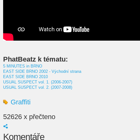
PhatBeatz k tématu:
5 MINUTES in BRNO
EAST SIDE BRNO 2002 - Východní strana
EAST SIDE BRNO 2010
USUAL SUSPECT vol. 1. (2006-2007)
USUAL SUSPECT vol. 2. (2007-2008)
Graffiti
52626 x přečteno
Komentáře