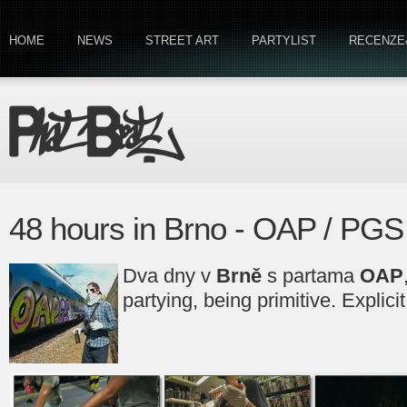
HOME
NEWS
STREET ART
PARTYLIST
RECENZE
48 hours in Brno - OAP / PGS
Dva dny v
Brně
s partama
OAP
partying, being primitive. Explici