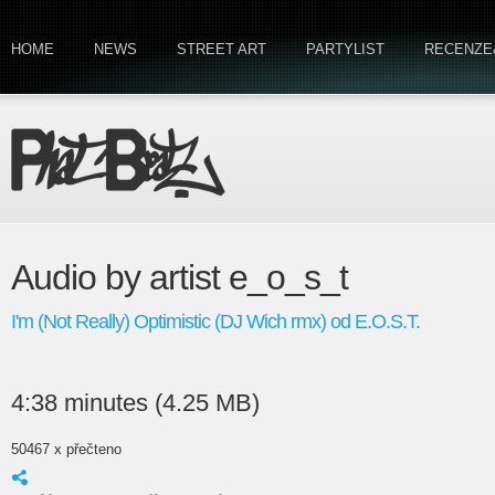
HOME
NEWS
STREET ART
PARTYLIST
RECENZE
Audio by artist e_o_s_t
I'm (Not Really) Optimistic (DJ Wich rmx) od E.O.S.T.
4:38 minutes (4.25 MB)
50467 x přečteno