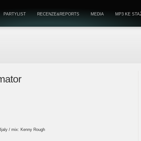
PARTYLIST
RECENZE&REPORTS
MEDIA
MP3 KE STA
omator
 Bjaly / mix: Kenny Rough