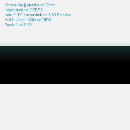
Chcete Me || ukázka od Orion
Nejde jinak od OEREO
Intro ft. DJ Lacoustick od 3.80 Paradox
Hell ft. Uncle Kális od DEW
Track 9 od P-13