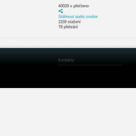
40029 x přečteno
Stáhnout audio soubor
1159 stažení
78 přehrání
Kontakty