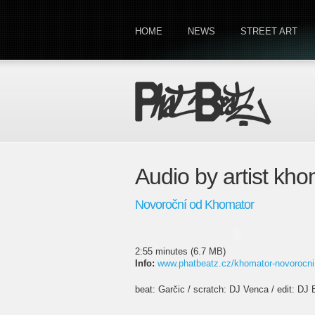
HOME
NEWS
STREET ART
Audio by artist kh
Novoroční od Khomator
2:55 minutes (6.7 MB)
Info:
www.phatbeatz.cz/khomator-novorocni
beat: Garčic / scratch: DJ Venca / edit: DJ