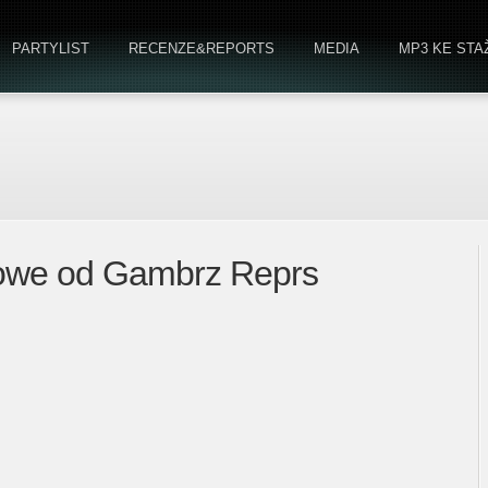
PARTYLIST
RECENZE&REPORTS
MEDIA
MP3 KE STA
r Lowe od Gambrz Reprs