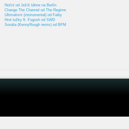
Noční od Ježíš táhne na Berlín
Change The Channel od The Regime
Ultimativní (instrumental) od Faiby
Hrot tužky ft. Fogosh od SWD
Sonáta (KennyRough remix) od BPM