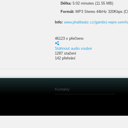
Délka:
5:02 minutes (11.55 MB)
Formát:
MP3 Stereo 44kHz 320Kbps (C
Info:
www.phatbeatz.cz/gambrz-reprs-semh
46123 x přečteno
Stáhnout audio soubor
1287 stažení
142 přehrání
Kontakty