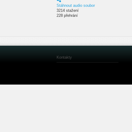
Stáhnout audio soubor
3214 stažení
228 přehrání
Kontakty