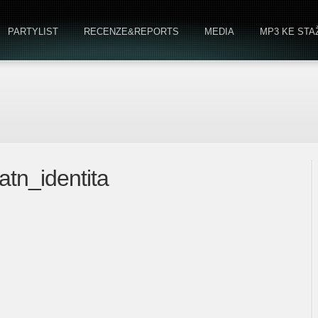
PARTYLIST
RECENZE&REPORTS
MEDIA
MP3 KE STA
atn_identita