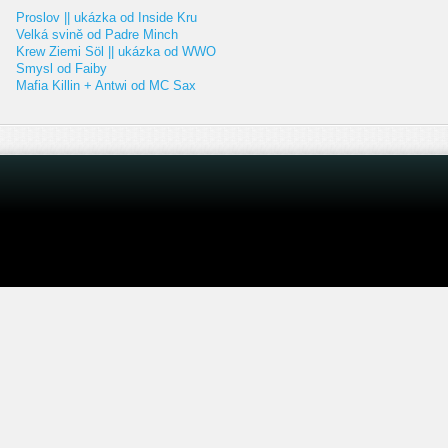
Proslov || ukázka od Inside Kru
Velká svině od Padre Minch
Krew Ziemi Söl || ukázka od WWO
Smysl od Faiby
Mafia Killin + Antwi od MC Sax