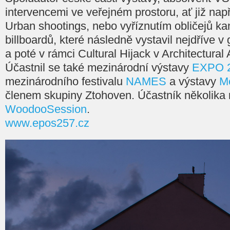
intervencemi ve veřejném prostoru, ať již na
Urban shootings, nebo vyříznutím obličejů ka
billboardů, které následně vystavil nejdříve v
a poté v rámci Cultural Hijack v Architectural
Účastnil se také mezinárodní výstavy
EXPO 
mezinárodního festivalu
NAMES
a výstavy
M
členem skupiny Ztohoven. Účastník několika 
WoodooSession
.
www.epos257.cz