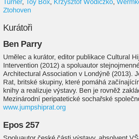
Turner
,
Toy Box
,
Krzysztof Wodiczko
,
Wermke
Ztohoven
Kurátoři
Ben Parry
Umělec a kurátor, editor publikace Cultural Hi
Intervention (2012) a spoluautor stejnojmenné
Architectural Association v Londýně (2013). 
Rat, britské skupiny, které pomáhá začínají
knihy a realizuje výstavy. Ben je rovněž zakl
Mezinárodní peripatetické sochařské společno
www.jumpshiprat.org
Epos 257
Spoluautor české části výstavy, absolvent 