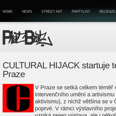
HOME
NEWS
STREET ART
PARTYLIST
RECENZE
CULTURAL HIJACK startuje te
Praze
V Praze se setká celkem téměř
intervenčního umění a artivism
aktivismu), z nichž většina se v
poprvé. V rámci výstavního proj
vzniká nejen výstava, ale i několi