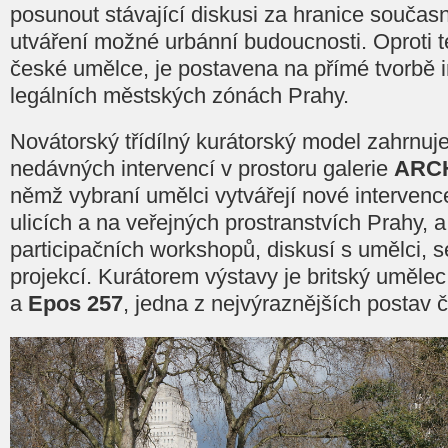
posunout stávající diskusi za hranice souč
utváření možné urbánní budoucnosti. Oproti t
české umělce, je postavena na přímé tvorbě in 
legálních městských zónách Prahy.
Novátorský třídílný kurátorský model zahrnuj
nedávných intervencí v prostoru galerie
ARC
němž vybraní umělci vytvářejí nové intervenc
ulicích a na veřejných prostranstvích Prahy,
participačních workshopů, diskusí s umělci, 
projekcí. Kurátorem výstavy je britský uměl
a
Epos 257
, jedna z nejvýraznějších postav č