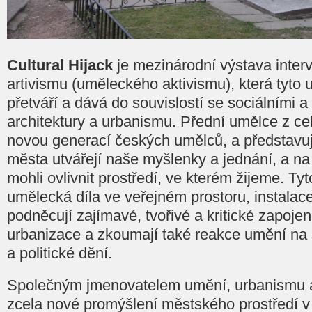
Cultural Hijack
je mezinárodní výstava inter
artivismu (uměleckého aktivismu), která tyto
přetváří a dává do souvislostí se sociálními 
architektury a urbanismu. Přední umělce z ce
novou generací českých umělců, a představuj
města utvářejí naše myšlenky a jednání, a na
mohli ovlivnit prostředí, ve kterém žijeme. Ty
umělecká díla ve veřejném prostoru, instalac
podněcují zajímavé, tvořivé a kritické zapoje
urbanizace a zkoumají také reakce umění na
a politické dění.
Společným jmenovatelem umění, urbanismu a 
zcela nové promýšlení městského prostředí v 