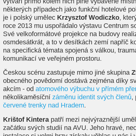
vytváří přímo kolem nich plně vybavené místno
některých případech jako funkční hotelové p
je i polský umělec
​Krzysztof Wodiczko​​
,​ ​​k
roce 2013 mu uspořádalo výstavu Centrum 
Své velkoformátové projekce na budovy reali
osmdesátkrát, a to v desítkách zemí napříč k
na specifická témata spojená s válkou, traum
komunikací ve veřejném prostoru.
Českou scénu zastupuje mimo jiné skupina
​
obecného povědomí dostává zejména díky s
akcím - od
atomového výbuchu v přímém pře
několikaměsíční
záměnu identit svých členů
,
červené trenky nad Hradem
.
Krištof Kintera​​
patří mezi nejvýraznější umě
začátku svých studií na AVU. Jeho hravé, neo
instalace si velmi brzy získaly věhlas u nás i