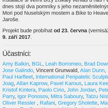
dnes stojí dva pomníky s jeho nezaměniteln
Mori pod Nuselským mostem a Bike to Heave
Jaroše.
Projekt bude probíhat
od 23. června
(vernisá
9. září 2017
.
Účastníci:
Amy Balkin
,
BGL
,
Leah Borromeo
,
Brad Dow
Jose Galindo
, Vincent Grunwald,
Alan Dunn
,
Paul Harfleet
,
International Peripatetic Sculpt
Joag
,
Allan Kaprow
,
Pavel Karous
,
Laura Kee
Kristof Kintera
,
Paolo Cirio
,
John Jordan
,
Pet
Parry
,
Igor Ponosov
,
Mitra Saboury
,
Tatzu Nis
Oliver Ressler
,
Rafani
,
Gregory Sholette
,
Mat