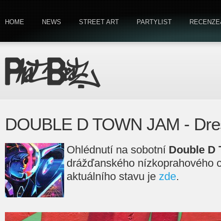
HOME
NEWS
STREET ART
PARTYLIST
RECENZE
DOUBLE D TOWN JAM - Dres
Ohlédnutí na sobotní
Double D
drážďanského nízkoprahového 
aktuálního stavu je
zde
.