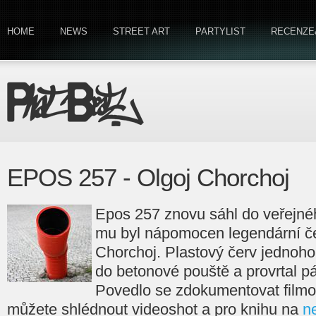
HOME
NEWS
STREET ART
PARTYLIST
RECENZE
EPOS 257 - Olgoj Chorchoj
Epos 257 znovu sáhl do veřejnéh
mu byl nápomocen legendární če
Chorchoj. Plastový červ jednoho
do betonové pouště a provrtal pár
Povedlo se zdokumentovat filmov
můžete shlédnout videoshot a pro knihu na
n