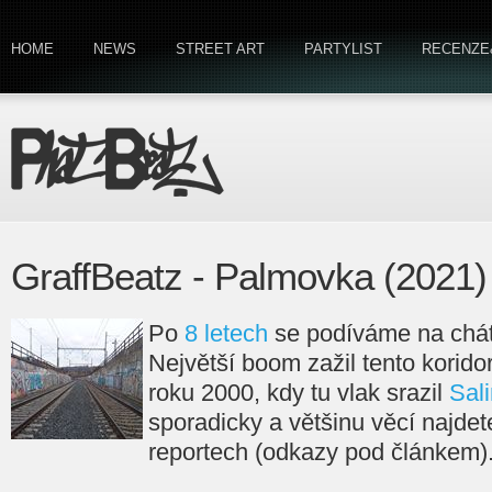
HOME
NEWS
STREET ART
PARTYLIST
RECENZE
GraffBeatz - Palmovka (2021)
Po
8 letech
se podíváme na chátr
Největší boom zažil tento koridor
roku 2000, kdy tu vlak srazil
Sal
sporadicky a většinu věcí najdet
reportech (odkazy pod článkem)