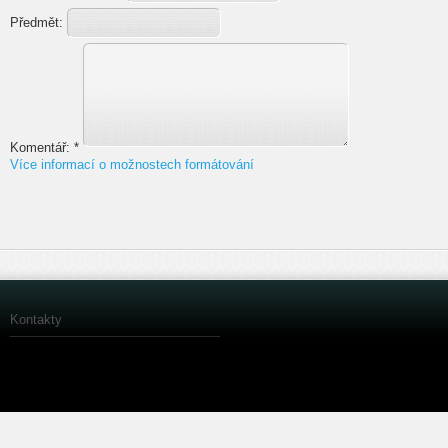
Předmět:
Komentář:
*
Více informací o možnostech formátování
Kontakty