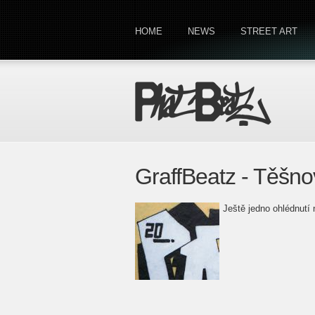
HOME
NEWS
STREET ART
GraffBeatz - Těšno
Ještě jedno ohlédnutí