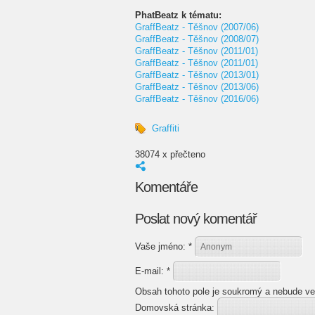
PhatBeatz k tématu:
GraffBeatz - Těšnov (2007/06)
GraffBeatz - Těšnov (2008/07)
GraffBeatz - Těšnov (2011/01)
GraffBeatz - Těšnov (2011/01)
GraffBeatz - Těšnov (2013/01)
GraffBeatz - Těšnov (2013/06)
GraffBeatz - Těšnov (2016/06)
Graffiti
38074 x přečteno
Komentáře
Poslat nový komentář
Vaše jméno:
*
E-mail:
*
Obsah tohoto pole je soukromý a nebude ve
Domovská stránka: