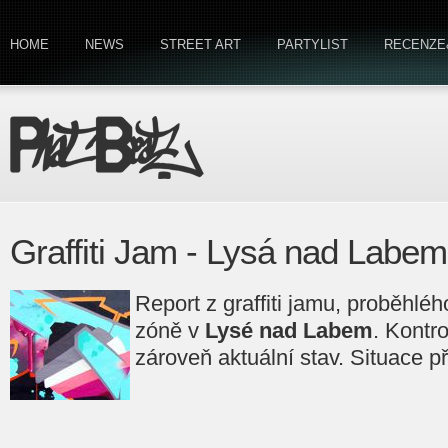
HOME
NEWS
STREET ART
PARTYLIST
RECENZE
Graffiti Jam - Lysá nad Labem
Report z graffiti jamu, proběhléh
zóně v
Lysé nad Labem
. Kontro
zároveň aktuální stav. Situace 