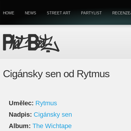
HOME
NEWS
STREET ART
PARTYLIST
RECENZE
Cigánsky sen od Rytmus
Umělec:
Rytmus
Nadpis:
Cigánsky sen
Album:
The Wichtape