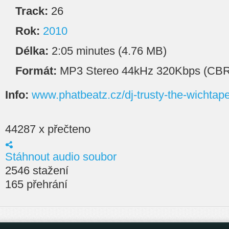
Track:
26
Rok:
2010
Délka:
2:05 minutes (4.76 MB)
Formát:
MP3 Stereo 44kHz 320Kbps (CBR
Info:
www.phatbeatz.cz/dj-trusty-the-wichtap
44287 x přečteno
Stáhnout audio soubor
2546 stažení
165 přehrání