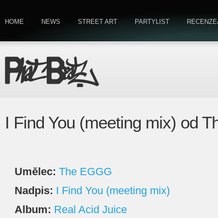
HOME
NEWS
STREET ART
PARTYLIST
RECENZE
I Find You (meeting mix) od
Umělec:
The EGGG
Nadpis:
I Find You (meeting mix)
Album:
Real Acid Juice