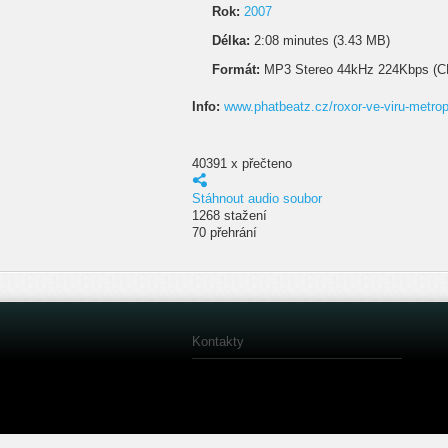
Rok:
2007
Délka:
2:08 minutes (3.43 MB)
Formát:
MP3 Stereo 44kHz 224Kbps (C
Info:
www.phatbeatz.cz/roxor-ve-viru-metrop
40391 x přečteno
Stáhnout audio soubor
1268 stažení
70 přehrání
Kontakty