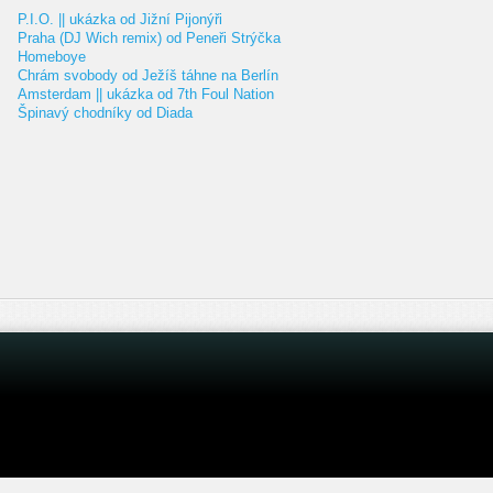
P.I.O. || ukázka od Jižní Pijonýři
Praha (DJ Wich remix) od Peneři Strýčka
Homeboye
Chrám svobody od Ježíš táhne na Berlín
Amsterdam || ukázka od 7th Foul Nation
Špinavý chodníky od Diada