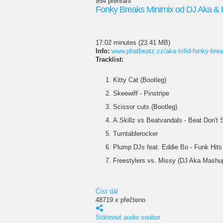
954 přehrání
Fonky Breaks Minimix od DJ Aka & D
17:02 minutes (23.41 MB)
Info:
www.phatbeatz.cz/aka-trifid-fonky-bre
Tracklist:
Kitty Cat (Bootleg)
Skeewiff - Pinstripe
Scissor cuts (Bootleg)
A.Skillz vs Beatvandals - Beat Don't 
Turntablerocker
Plump DJs feat. Eddie Bo - Funk Hits 
Freestylers vs. Missy (DJ Aka Mashu
Číst dál
48719 x přečteno
Stáhnout audio soubor