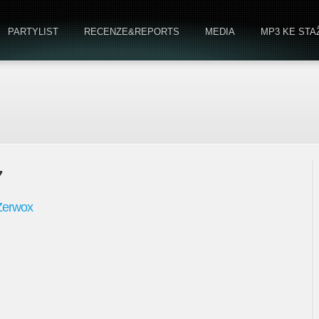
PARTYLIST
RECENZE&REPORTS
MEDIA
MP3 KE STA
7
 Zerwox