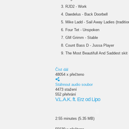
RJD2 - Work
Daedelus - Back Doorbell
Mike Ladd - Sail Away Ladies (tradition
Four Tet - Unspoken
GM Grimm - Stable
Count Bass D - Jussa Player
The Most Beautifull And Saddest skit (
Číst dál
48054 x přečteno
Stáhnout audio soubor
4473 stažení
552 přehrání
V.L.A.K. ft. Erz od Lipo
2:55 minutes (5.35 MB)