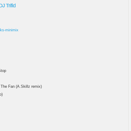
J Trifid
aks-minimix
Stop
The Fan (A.Skillz remix)
p)