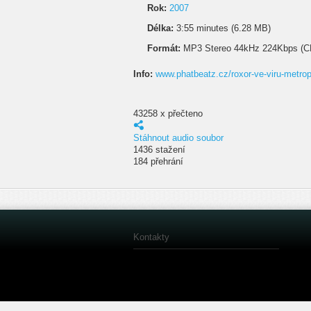
Rok:
2007
Délka:
3:55 minutes (6.28 MB)
Formát:
MP3 Stereo 44kHz 224Kbps (C
Info:
www.phatbeatz.cz/roxor-ve-viru-metrop
43258 x přečteno
Stáhnout audio soubor
1436 stažení
184 přehrání
Kontakty