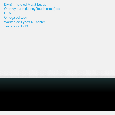
Divný místo od Marat Lucas
Ostrovy sutin (KennyRough remix) od
BPM
Omega od Eroin
Wanted od Lyrics N Dichter
Track 9 od P-13