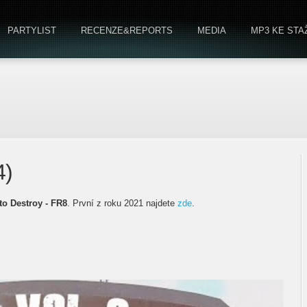
PARTYLIST
RECENZE&REPORTS
MEDIA
MP3 KE STA
4)
to Destroy - FR8
. První z roku 2021 najdete
zde
.