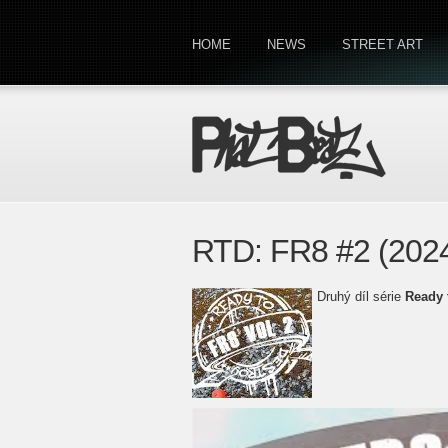
HOME
NEWS
STREET ART
RTD: FR8 #2 (202
Druhý díl série
Ready 