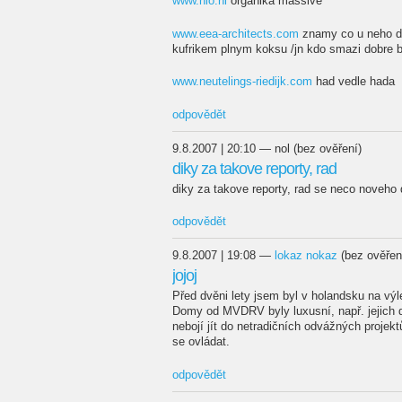
www.nio.nl
organika massive
www.eea-architects.com
znamy co u neho del
kufrikem plnym koksu /jn kdo smazi dobre b
www.neutelings-riedijk.com
had vedle hada
odpovědět
9.8.2007 | 20:10 — nol (bez ověření)
diky za takove reporty, rad
diky za takove reporty, rad se neco noveho 
odpovědět
9.8.2007 | 19:08 —
lokaz nokaz
(bez ověřen
jojoj
Před dvěni lety jsem byl v holandsku na výl
Domy od MVDRV byly luxusní, např. jejich 
nebojí jít do netradičních odvážných projekt
se ovládat.
odpovědět