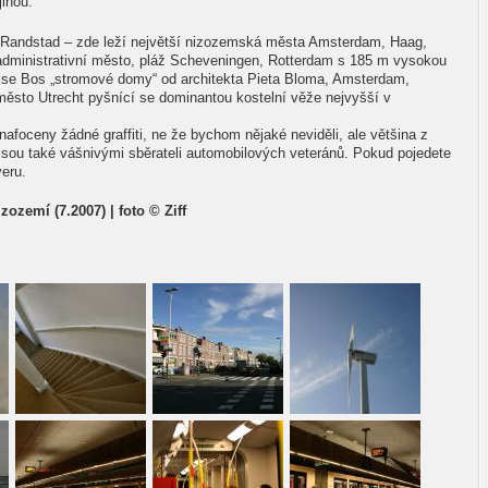
jinou.
 Randstad – zde leží největší nizozemská města Amsterdam, Haag,
administrativní město, pláž Scheveningen, Rotterdam s 185 m vysokou
kse Bos „stromové domy“ od architekta Pieta Bloma, Amsterdam,
město Utrecht pyšnící se dominantou kostelní věže nejvyšší v
nafoceny žádné graffiti, ne že bychom nějaké neviděli, ale většina z
 jsou také vášnivými sběrateli automobilových veteránů. Pokud pojedete
veru.
zozemí (7.2007) | foto © Ziff