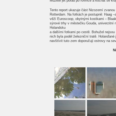
Můžete jet pořád po rovince a kochat se kra
Tento report ukazuje část Nizozemí zvanou
Rotterdam. Na fotkách je postupně: Haag –
věží Euroscoop, obytnými kostkami – Blaa
sýrové trhy v městečku Gouda, univerzitní 
Holandsku
a dalšími fotkami po cestě. Bohužel nejsou 
nich byla podél železniční tratě. Holanďané
navštívit tuto zem doporučuji ostrovy na se
Ni