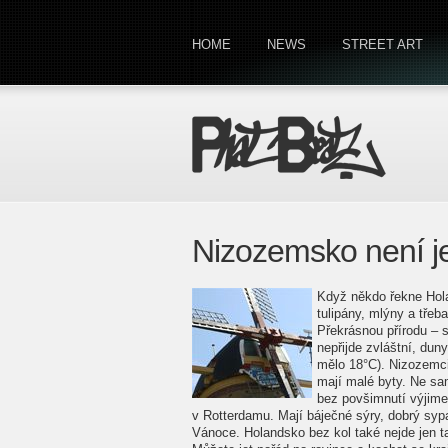
HOME
NEWS
STREET ART
Nizozemsko není 
Když někdo řekne Hola
tulipány, mlýny a tře
Překrásnou přírodu – 
nepřijde zvláštní, dun
mělo 18°C). Nizozemci 
mají malé byty. Ne s
bez povšimnutí výjimeč
v Rotterdamu. Mají báječné sýry, dobrý syp
Vánoce. Holandsko bez kol také nejde jen tak