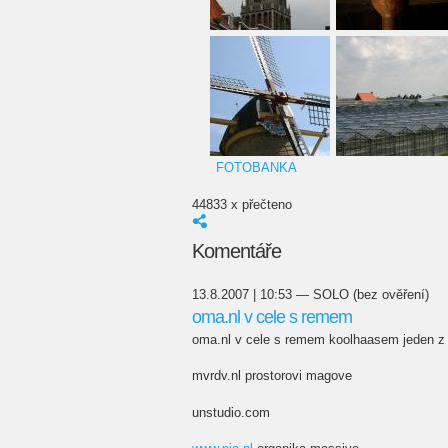
FOTOBANKA
44833 x přečteno
Komentáře
13.8.2007 | 10:53 — SOLO (bez ověření)
oma.nl v cele s remem
oma.nl v cele s remem koolhaasem jeden z 
mvrdv.nl prostorovi magove
unstudio.com