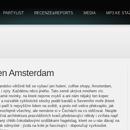
PARTYLIST
RECENZE&REPORTS
MEDIA
MP3 KE STA
jen Amsterdam
ndsko většině lidí se vybaví jen hulení, coffee shopy, Amsterdam,
ba i sýry. Každému něco jiného. Tato země ukrývá mnohem víc.
samé rovinky, na které nejsme zvyklí a ani nám nějaký ten kopec
y a rozsáhlé cyklistické stezky podél kanálů a Severního moře (které
patří k nejvyšším lidem na světě, a proto mě velice překvapilo, jak
amozřejmě všechny, ale nemáme si v Čechách na co stěžovat. Neujde
ná architektura prazvláštních tvarů představující někdy i zvířata např.
aný chléb čokoládovými ozdůbkami hagelslag, které se u nás dávají na
 odmyslet - jízda na kole je fascinující - doporučuji vyzkoušet.