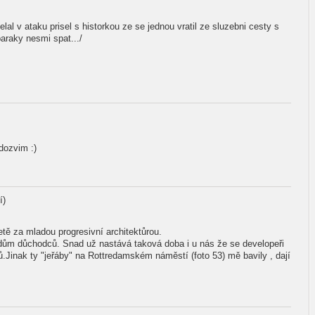
al v ataku prisel s historkou ze se jednou vratil ze sluzebni cesty s
araky nesmi spat.../
dozvim :)
í)
etě za mladou progresivní architektůrou.
dům důchodců. Snad už nastává taková doba i u nás že se developeři
ů.Jinak ty "jeřáby" na Rottredamském náměstí (foto 53) mě bavily , dají