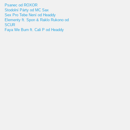
Psanec od ROXOR
Stodolní Párty od MC Sax
Sex Pro Tebe Není od Headdy
Elementy ft. Spon & Raklo Rukono od
SCUR
Faya We Burn ft. Cali P od Headdy